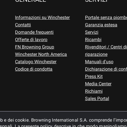
Informazioni su Winchester
Portale senza piomb
Contatti
Garanzia estesa
Domande frequenti
Servizi
Offerte di lavoro
Ricambi
FN Browning Group
Rivenditori / Centri di
Winchester North America
riparazione
Catalogo Winchester
Manuali d'uso
Codice di condotta
Dichiarazione di con
Press Kit
Media Center
Richiami
Sales Portal
 web e dei cookie. Browning International S.A. comprende l’impo
personali. La presente policy descrive in che modo manipoliamo 