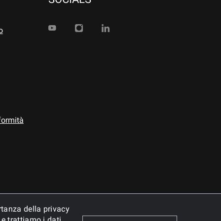
o
formità
rtanza della privacy
e trattiamo i dati