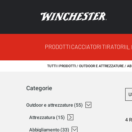
PRODOTTI
CACCIATORI
TIRATORI
IL
TUTTI I PRODOTTI
OUTDOOR E ATTREZZATURE
AB
Categorie
U
outdoor e attrezzature
(55)
attrezzatura
(15)
4 R
bagagli winchester
accessori winchester
abbigliamento
(33)