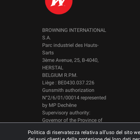
BROWNING INTERNATIONAL
S.A.
Parc industriel des Hauts-
Sarts
3ème Avenue, 25, B-4040,
HERSTAL
BELGIUM R.P.M.
Liège : BE0430.037.226
Gunsmith authorization
N°2/6/01/00014 represented
by MP Dechêne
Supervisory authority:
Governor of the Province of
Liège
Politica di riservatezza relativa all’uso del sito
dei suoi clienti e della protezione dei loro dati 