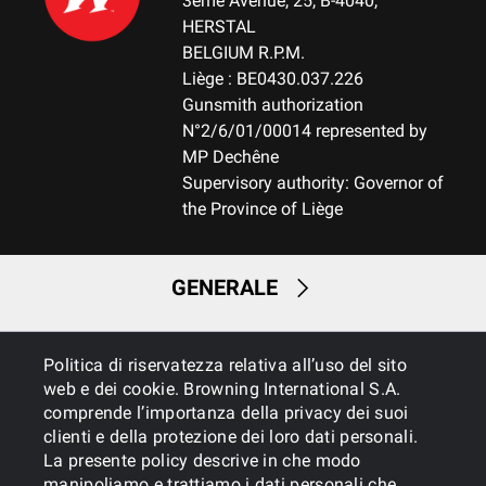
3ème Avenue, 25, B-4040,
HERSTAL
BELGIUM R.P.M.
Liège : BE0430.037.226
Gunsmith authorization
N°2/6/01/00014 represented by
MP Dechêne
Supervisory authority: Governor of
the Province of Liège
GENERALE
SERVIZI
Politica di riservatezza relativa all’uso del sito
web e dei cookie. Browning International S.A.
comprende l’importanza della privacy dei suoi
clienti e della protezione dei loro dati personali.
La presente policy descrive in che modo
manipoliamo e trattiamo i dati personali che