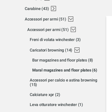
fucili semiautomatici
fucili a pompa
sx4
sxp
carabine
(43)
carabine a percussione anulare
carabine semiautomatiche
carabine a leva
carabine bolt action
xpert
ranger
sxr
xpr
wildcat
model 1892
model 1886
model 1873
model 70
accessori per armi
(51)
accessori per armi
(51)
freni di volata winchester
(3)
caricatori browning
(14)
bar magazines and floor plates
(8)
maral magazines and floor plates
(6)
accessori per calcio e astina browning
(15)
calciature xpr
(2)
leva otturatore winchester
(1)