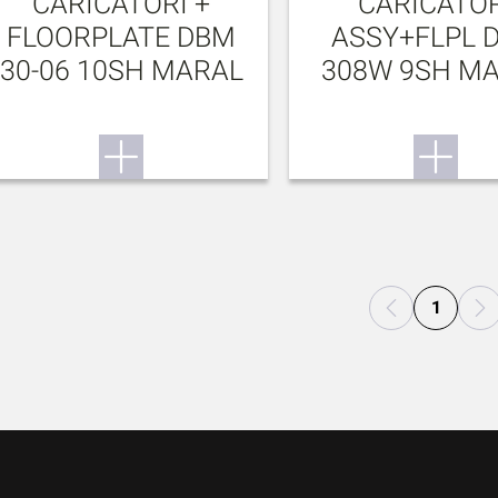
CARICATORI +
CARICATOR
FLOORPLATE DBM
ASSY+FLPL 
30-06 10SH MARAL
308W 9SH M
1