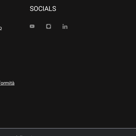
SOCIALS
o
formità