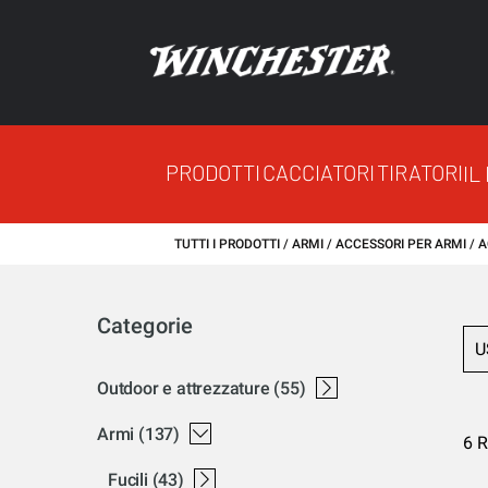
PRODOTTI
CACCIATORI
TIRATORI
IL
TUTTI I PRODOTTI
ARMI
ACCESSORI PER ARMI
A
Categorie
U
outdoor e attrezzature
(55)
casseforti
attrezzatura
abbigliamento
felpa winchester
bagagli winchester
berretti winchester
pantalone winchester
pile winchester
cassaforti
accessori winchester
giacca winchester
armadio per armi
maglietta - polo - camicia winchester
armi
(137)
6 R
fucili
(43)