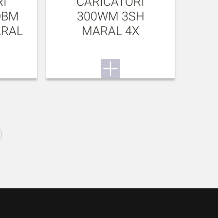
I
CARICATORI
DBM
300WM 3SH
ARAL
MARAL 4X