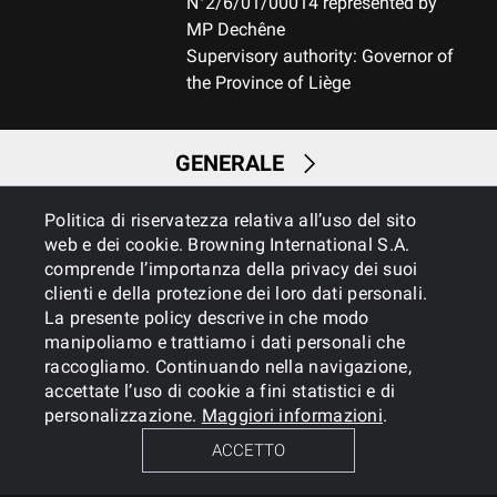
N°2/6/01/00014 represented by
MP Dechêne
Supervisory authority: Governor of
the Province of Liège
GENERALE
Politica di riservatezza relativa all’uso del sito
SERVIZI
web e dei cookie. Browning International S.A.
comprende l’importanza della privacy dei suoi
clienti e della protezione dei loro dati personali.
La presente policy descrive in che modo
manipoliamo e trattiamo i dati personali che
raccogliamo. Continuando nella navigazione,
accettate l’uso di cookie a fini statistici e di
personalizzazione.
Maggiori informazioni
.
Cookies
Informativa sulla privacy
ACCETTO
BROWNING INTERNATIONAL S.A. © 2024