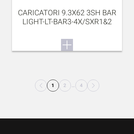
CARICATORI 9.3X62 3SH BAR
LIGHT-LT-BAR3-4X/SXR1&2
1
2
…
4