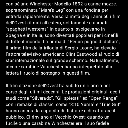
con sé una Winchester Modello 1892 a canne mozze,
sopranominata “Mare’s Leg” con una fondina per
estrarla rapidamente. Verso la metà degli anni 60 i film
dell’Ovest filmati all’estero, solitamente chiamati
“spaghetti westerns” in quanto si svolgevano in
Spagna e in Italia, sono diventati popolari per i cinefili
di tutto il mondo. La prima di “Per un pugno di dollari”,
il primo film della trilogia di Sergio Leone, ha elevato
l’attore televisivo americano Clint Eastwood al ruolo di
star internazionale sul grande schermo. Naturalmente,
alcune carabine Winchester hanno interpretato alla
lettera il ruolo di sostegno in questi film.
Il film d’azione dell’Ovest ha subito un rilancio nel
corso degli ultimi decenni. Le produzioni originali degli
studi come “Silverado”, “Gli spietati” ed “Open Range”
con i remake di classici come “3:10 Yuma” e “True Grit”
hanno ancora la capacità di distrarre e di catturare il
pubblico. Ci rinviano al Vecchio Ovest: quando un
fucile o una carabina Winchester era il suo fedele