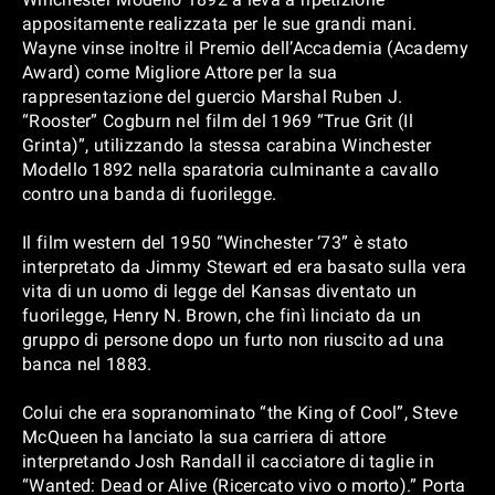
appositamente realizzata per le sue grandi mani.
Wayne vinse inoltre il Premio dell’Accademia (Academy
Award) come Migliore Attore per la sua
rappresentazione del guercio Marshal Ruben J.
“Rooster” Cogburn nel film del 1969 “True Grit (Il
Grinta)”, utilizzando la stessa carabina Winchester
Modello 1892 nella sparatoria culminante a cavallo
contro una banda di fuorilegge.
Il film western del 1950 “Winchester ‘73” è stato
interpretato da Jimmy Stewart ed era basato sulla vera
vita di un uomo di legge del Kansas diventato un
fuorilegge, Henry N. Brown, che finì linciato da un
gruppo di persone dopo un furto non riuscito ad una
banca nel 1883.
Colui che era sopranominato “the King of Cool”, Steve
McQueen ha lanciato la sua carriera di attore
interpretando Josh Randall il cacciatore di taglie in
“Wanted: Dead or Alive (Ricercato vivo o morto).” Porta