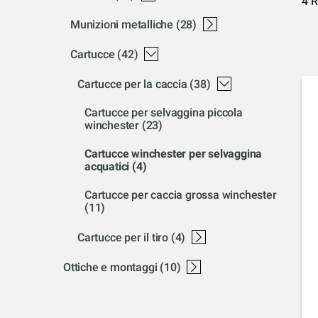
4 R
munizioni metalliche
(28)
carabine a percussione centrale
cartucce a percussione anulare
munizioni pistole a percussione centrale
tiro ad alta velocità usa
caccia ad alta velocità usa
tiro a bassa velocità usa
tiro a bassa velocità australiano
cartucce
(42)
cartucce per la caccia
(38)
cartucce per selvaggina piccola
winchester
(23)
cartucce winchester per selvaggina
acquatici
(4)
cartucce per caccia grossa winchester
(11)
cartucce per il tiro
(4)
cartucce da tiro senza piombo winchester
shotshells target premium lead win
cartucce di tiro piombo winchester
ottiche e montaggi
(10)
accessori ottici
attacchi
attacchi browning nomad
attacco a-bolt
attacco bar-maral-sxr
attacco sxp
attacco xpr