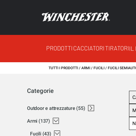
PRODOTTI
CACCIATORI
TIRATORI
IL
TUTTI I PRODOTTI
ARMI
FUCILI
FUCILI SEMIAUT
Categorie
C
outdoor e attrezzature
(55)
M
casseforti
attrezzatura
abbigliamento
felpa winchester
bagagli winchester
berretti winchester
pantalone winchester
pile winchester
cassaforti
accessori winchester
giacca winchester
armadio per armi
maglietta - polo - camicia winchester
armi
(137)
N
fucili
(43)