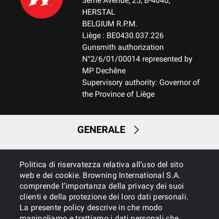
3ème Avenue, 25, B-4040,
HERSTAL
BELGIUM R.P.M.
Liège : BE0430.037.226
Gunsmith authorization
N°2/6/01/00014 represented by
MP Dechêne
Supervisory authority: Governor of
the Province of Liège
GENERALE
SERVIZI
Politica di riservatezza relativa all’uso del sito
web e dei cookie. Browning International S.A.
comprende l’importanza della privacy dei suoi
clienti e della protezione dei loro dati personali.
La presente policy descrive in che modo
manipoliamo e trattiamo i dati personali che